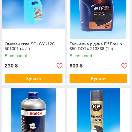
Омивач скла SOLGY -12С
Гальмівна рідина Elf Frelub
501001 (4 л.)
650 DOT4 213868 (1л)
В наявності
В наявності
230
600
₴
₴
Купити
Купити