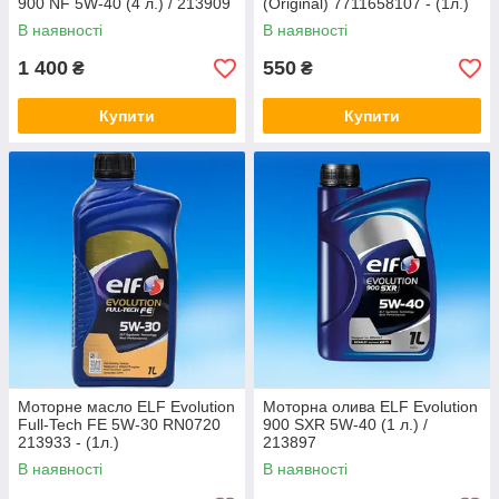
900 NF 5W-40 (4 л.) / 213909
(Original) 7711658107 - (1л.)
В наявності
В наявності
1 400
550
₴
₴
Купити
Купити
Моторне масло ELF Evolution
Моторна олива ELF Evolution
Full-Tech FE 5W-30 RN0720
900 SXR 5W-40 (1 л.) /
213933 - (1л.)
213897
В наявності
В наявності