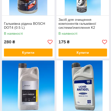
Засіб для очищення
Гальмівна рідина BOSCH
компонентів гальмівної
DOT4 (0.5 L)
системи/зчеплення K2
(600ml)
В наявності
В наявності
280
175
₴
₴
Купити
Купити