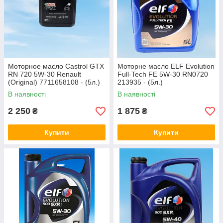
Моторное масло Castrol GTX
Моторне масло ELF Evolution
RN 720 5W-30 Renault
Full-Tech FE 5W-30 RN0720
(Original) 7711658108 - (5л.)
213935 - (5л.)
В наявності
В наявності
2 250
1 875
₴
₴
Купити
Купити