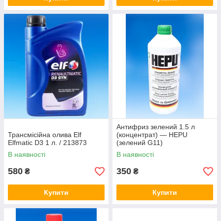
Антифриз зелений 1.5 л
Трансмісійна олива Elf
(концентрат) — HEPU
Elfmatic D3 1 л. / 213873
(зелений G11)
В наявності
В наявності
580
350
₴
₴
Купити
Купити