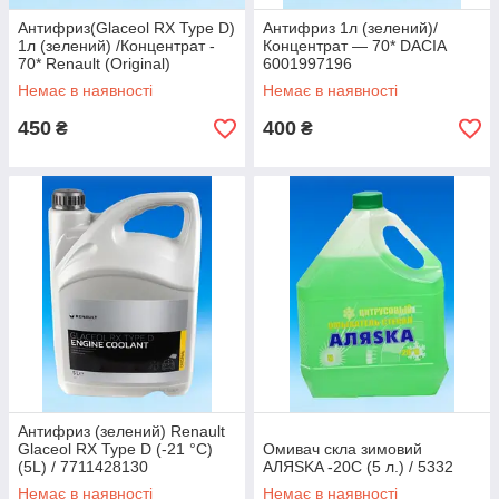
Антифриз(Glaceol RX Type D)
Антифриз 1л (зелений)/
1л (зелений) /Концентрат -
Концентрат — 70* DACIA
70* Renault (Original)
6001997196
7711949699
Немає в наявності
Немає в наявності
450
400
₴
₴
Антифриз (зелений) Renault
Glaceol RX Type D (-21 °C)
Омивач скла зимовий
(5L) / 7711428130
АЛЯSKA -20С (5 л.) / 5332
Немає в наявності
Немає в наявності