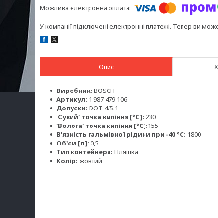
У компанії підключені електронні платежі. Тепер ви мож
Опис
Х
Виробник:
BOSCH
Артикул:
1 987 479 106
Допуски:
DOT 4/5.1
'
Сухий' точка кипіння [°C]:
230
'Волога' точка кипіння [°C]:
155
В'язкість гальмівної рідини при -40 °C:
1800
Об'єм [л]:
0,5
Тип контейнера:
Пляшка
Колір:
жовтий