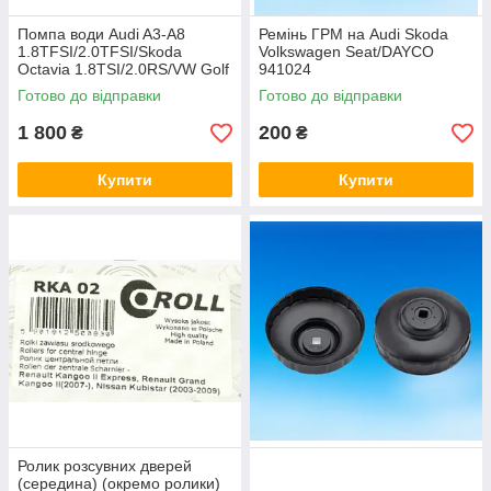
Помпа води Audi A3-A8
Ремінь ГРМ на Audi Skoda
1.8TFSI/2.0TFSI/Skoda
Volkswagen Seat/DAYCO
Octavia 1.8TSI/2.0RS/VW Golf
941024
V/VI 2.0TSI/ HEPU P657
Готово до відправки
Готово до відправки
1 800
200
₴
₴
Купити
Купити
Ролик розсувних дверей
(середина) (окремо ролики)