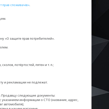
т прав споживачів»
.
цем.
ну «О защите прав потребителей».

лем.

олов, потёртостей, пятен и т. п.;

ату и рекламации не подлежат.

ь Продавцу следующие документы:

с указанием информации о СТО (название, адрес, 
ег автомобиля);

тена в нашем магазине;
