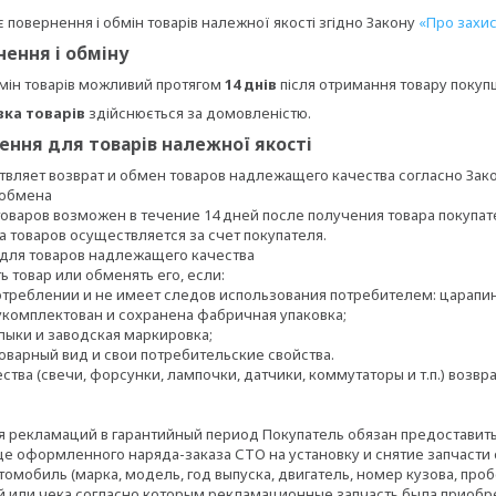
 повернення і обмін товарів належної якості згідно Закону
«Про захис
нення і обміну
мін товарів можливий протягом
14 днів
після отримання товару покуп
ка товарів
здійснюється за домовленістю.
ення для товарів належної якості
вляет возврат и обмен товаров надлежащего качества согласно Зако
обмена

товаров возможен в течение 14 дней после получения товара покупате
 товаров осуществляется за счет покупателя.

 для товаров надлежащего качества

 товар или обменять его, если:

отреблении и не имеет следов использования потребителем: царапин, ск
укомплектован и сохранена фабричная упаковка;

лыки и заводская маркировка;

оварный вид и свои потребительские свойства.

тва (свечи, форсунки, лампочки, датчики, коммутаторы и т.п.) возвр
 рекламаций в гарантийный период Покупатель обязан предоставит
е оформленного наряда-заказа СТО на установку и снятие запчасти 
автомобиль (марка, модель, год выпуска, двигатель, номер кузова, проб
й или чека согласно которым рекламационные запчасть была приобре