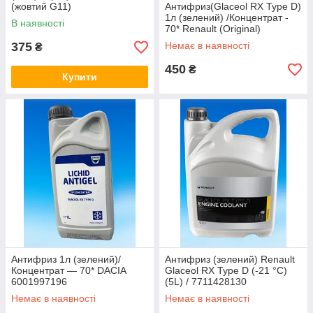
(жовтий G11)
Антифриз(Glaceol RX Type D)
1л (зелений) /Концентрат -
В наявності
70* Renault (Original)
7711949699
375
Немає в наявності
₴
450
₴
Купити
Антифриз 1л (зелений)/
Антифриз (зелений) Renault
Концентрат — 70* DACIA
Glaceol RX Type D (-21 °C)
6001997196
(5L) / 7711428130
Немає в наявності
Немає в наявності