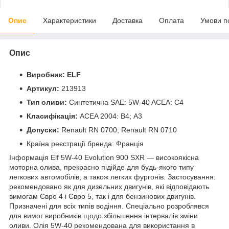
Опис
Характеристики
Доставка
Оплата
Умови п
Опис
Виробник:
ELF
Артикул:
213913
Тип оливи:
Синтетична SAE: 5W-40 ACEA: C4
Класифікація:
ACEA 2004: B4; А3
Допуски:
Renault RN 0700; Renault RN 0710
Країна реєстрації бренда: Франція
Інформація Elf 5W-40 Evolution 900 SXR — високоякісна
моторна олива, прекрасно підійде для будь-якого типу
легкових автомобілів, а також легких фургонів. Застосування:
рекомендовано як для дизельних двигунів, які відповідають
вимогам Євро 4 і Євро 5, так і для бензинових двигунів.
Призначені для всіх типів водіння. Спеціально розроблявся
для вимог виробників щодо збільшення інтервалів зміни
оливи. Олія 5W-40 рекомендована для використання в