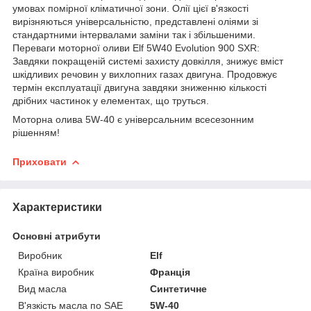
умовах помірної кліматичної зони. Олії цієї в'язкості
вирізняються універсальністю, представлені оліями зі
стандартними інтервалами заміни так і збільшеними.
Переваги моторної оливи Elf 5W40 Evolution 900 SXR:
Завдяки покращеній системі захисту довкілля, знижує вміст
шкідливих речовин у вихлопних газах двигуна. Продовжує
термін експлуатації двигуна завдяки зниженню кількості
дрібних частинок у елементах, що труться.
Моторна олива 5W-40 є універсальним всесезонним
рішенням!
Приховати
Характеристики
Основні атрибути
Виробник
Elf
Країна виробник
Франція
Вид масла
Синтетичне
В'язкість масла по SAE
5W-40