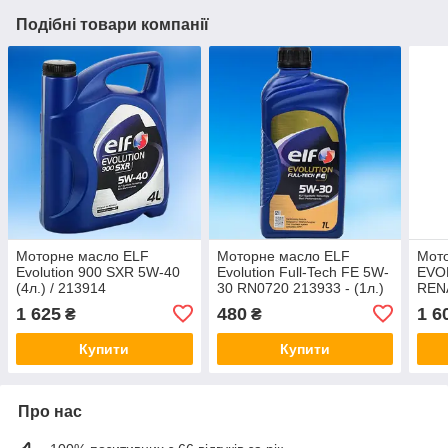
Подібні товари компанії
Моторне масло ELF
Моторне масло ELF
Мот
Evolution 900 SXR 5W-40
Evolution Full-Tech FE 5W-
EVO
(4л.) / 213914
30 RN0720 213933 - (1л.)
RENA
1 625
480
1 6
₴
₴
Купити
Купити
Про нас