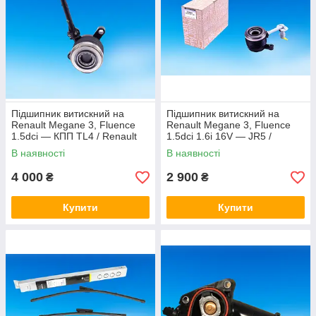
Підшипник витискний на
Підшипник витискний на
Renault Megane 3, Fluence
Renault Megane 3, Fluence
1.5dci — КПП TL4 / Renault
1.5dci 1.6i 16V — JR5 /
(Original) 306205974R
Renault (Original)
В наявності
В наявності
306209536R/306202313
4 000
2 900
₴
₴
Купити
Купити