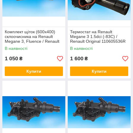
Комплект щіток (600х400)
Термостат на Renault
склоочисника на Renault
Megane 3 1.5dci (-83С) /
Megane 3, Fluence / Renault
Renault Original 110605536R
(Original) 288905450R
В наявності
В наявності
1 050
1 600
₴
₴
Купити
Купити