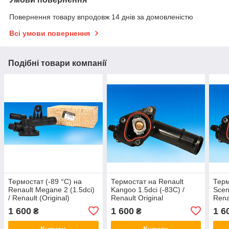
Повернення товару впродовж 14 днів за домовленістю
Всі умови повернення
Подібні товари компанії
Термостат (-89 °C) на
Термостат на Renault
Терм
Renault Megane 2 (1.5dci)
Kangoo 1.5dci (-83С) /
Scen
/ Renault (Original)
Renault Original
Rena
110602309R
110605536R
110
1 600
1 600
1 6
₴
₴
Купити
Купити