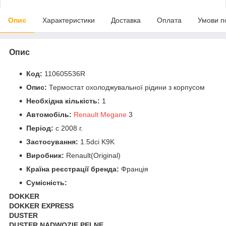
Опис
Характеристики
Доставка
Оплата
Умови п
Опис
Код:
110605536R
Опис:
Термостат охолоджувальної рідини з корпусом
Необхідна кількість:
1
Автомобіль:
Renault Megane
3
Період:
c 2008 г.
Застосування:
1.5dci K9K
Виробник:
Renault(Original)
Країна реєстрації бренда:
Франція
Сумісність:
DOKKER
DOKKER EXPRESS
DUSTER
DUSTER NADWOZIE PELNE