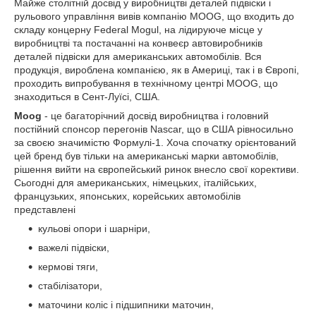
Майже столітній досвід у виробництві деталей підвіски і
рульового управління вивів компанію MOOG, що входить до
складу концерну Federal Mogul, на лідируюче місце у
виробництві та постачанні на конвеєр автовиробників
деталей підвіски для американських автомобілів. Вся
продукція, вироблена компанією, як в Америці, так і в Європі,
проходить випробування в технічному центрі MOOG, що
знаходиться в Сент-Луїсі, США.
Moog
- це багаторічний досвід виробництва і головний
постійний спонсор перегонів Nascar, що в США рівносильно
за своєю значимістю Формулі-1. Хоча спочатку орієнтований
цей бренд був тільки на американські марки автомобілів,
рішення вийти на європейський ринок внесло свої корективи.
Сьогодні для американських, німецьких, італійських,
французьких, японських, корейських автомобілів
представлені
кульові опори і шарніри,
важелі підвіски,
кермові тяги,
стабілізатори,
маточини коліс і підшипники маточин,