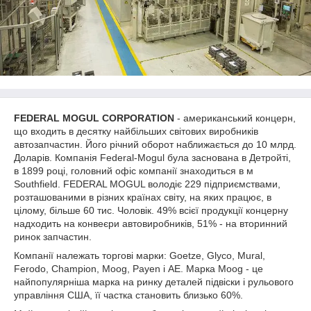
FEDERAL MOGUL CORPORATION
- американський концерн,
що входить в десятку найбільших світових виробників
автозапчастин. Його річний оборот наближається до 10 млрд.
Доларів. Компанія Federal-Mogul була заснована в Детройті,
в 1899 році, головний офіс компанії знаходиться в м
Southfield. FEDERAL MOGUL володіє 229 підприємствами,
розташованими в різних країнах світу, на яких працює, в
цілому, більше 60 тис. Чоловік. 49% всієї продукції концерну
надходить на конвеєри автовиробників, 51% - на вторинний
ринок запчастин.
Компанії належать торгові марки: Goetze, Glyco, Mural,
Ferodo, Champion, Moog, Payen і АЕ. Марка Moog - це
найпопулярніша марка на ринку деталей підвіски і рульового
управління США, її частка становить близько 60%.