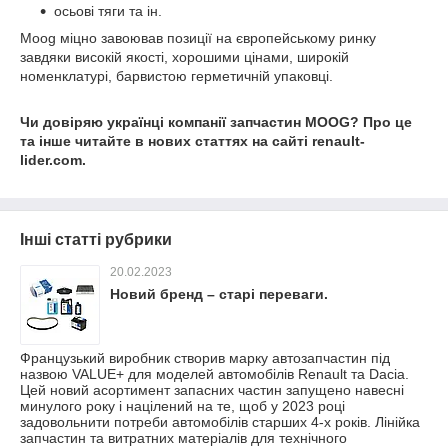
осьові тяги та ін.
Moog міцно завоював позиції на європейському ринку
завдяки високій якості, хорошими цінами, широкій
номенклатурі, барвистою герметичній упаковці.
Чи довіряю українці компанії запчастин MOOG? Про це
та інше читайте в нових статтях на сайті renault-
lider.com.
Інші статті рубрики
20.02.2023
Новий бренд – старі переваги.
Французький виробник створив марку автозапчастин під
назвою VALUE+ для моделей автомобілів Renault та Dacia.
Цей новий асортимент запасних частин запущено навесні
минулого року і націлений на те, щоб у 2023 році
задовольнити потреби автомобілів старших 4-х років. Лінійка
запчастин та витратних матеріалів для технічного