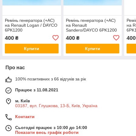
Ремінь генератора (+AC)
Ремінь генератора (+AC)
Ремі
на Renault Logan / DAYCO
на Renault
на R
6PK1200
Sandero/DAYCO 6PK1200
6PK
400
400
400
₴
₴
Купити
Купити
Про нас
100% позитивних з 66 відгуків за рік
Працює з 11.08.2021
м. Київ
03187, вул. Глушкова, 13-Б, Київ, Україна
Контакти
Сьогодні працює з 10:00 до 14:00
Показати весь графік роботи