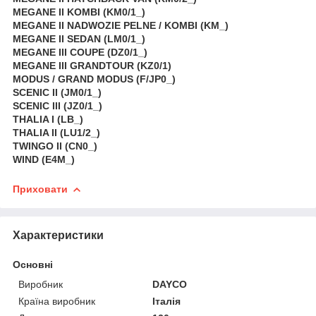
MEGANE II KOMBI (KM0/1_)
MEGANE II NADWOZIE PELNE / KOMBI (KM_)
MEGANE II SEDAN (LM0/1_)
MEGANE III COUPE (DZ0/1_)
MEGANE III GRANDTOUR (KZ0/1)
MODUS / GRAND MODUS (F/JP0_)
SCENIC II (JM0/1_)
SCENIC III (JZ0/1_)
THALIA I (LB_)
THALIA II (LU1/2_)
TWINGO II (CN0_)
WIND (E4M_)
Приховати
Характеристики
Основні
Виробник
DAYCO
Країна виробник
Італія