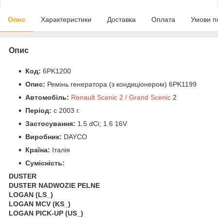
Опис
Характеристики
Доставка
Оплата
Умови п
Опис
Код:
6PK1200
Опис:
Ремінь генератора (з кондиціонером) 6PK1199
Автомобіль:
Renault Scenic 2 / Grand Scenic
2
Період:
c 2003 г.
Застосування:
1.5 dCi; 1.6 16V
Виробник:
DAYCO
Країна:
Італія
Сумісність:
DUSTER
DUSTER NADWOZIE PELNE
LOGAN (LS_)
LOGAN MCV (KS_)
LOGAN PICK-UP (US_)