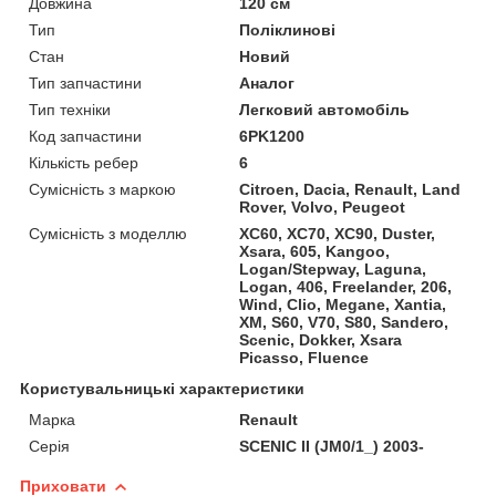
Довжина
120 см
Тип
Поліклинові
Стан
Новий
Тип запчастини
Аналог
Тип техніки
Легковий автомобіль
Код запчастини
6PK1200
Кількість ребер
6
Сумісність з маркою
Citroen, Dacia, Renault, Land
Rover, Volvo, Peugeot
Сумісність з моделлю
XC60, XC70, XC90, Duster,
Xsara, 605, Kangoo,
Logan/Stepway, Laguna,
Logan, 406, Freelander, 206,
Wind, Clio, Megane, Xantia,
XM, S60, V70, S80, Sandero,
Scenic, Dokker, Xsara
Picasso, Fluence
Користувальницькі характеристики
Марка
Renault
Серія
SCENIC II (JM0/1_) 2003-
Приховати