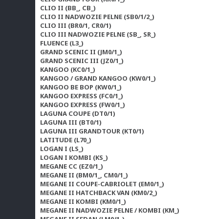
CLIO II (BB_, CB_)
CLIO II NADWOZIE PELNE (SB0/1/2_)
CLIO III (BR0/1, CR0/1)
CLIO III NADWOZIE PELNE (SB_, SR_)
FLUENCE (L3_)
GRAND SCENIC II (JM0/1_)
GRAND SCENIC III (JZ0/1_)
KANGOO (KC0/1_)
KANGOO / GRAND KANGOO (KW0/1_)
KANGOO BE BOP (KW0/1_)
KANGOO EXPRESS (FC0/1_)
KANGOO EXPRESS (FW0/1_)
LAGUNA COUPE (DT0/1)
LAGUNA III (BT0/1)
LAGUNA III GRANDTOUR (KT0/1)
LATITUDE (L70_)
LOGAN I (LS_)
LOGAN I KOMBI (KS_)
MEGANE CC (EZ0/1_)
MEGANE II (BM0/1_, CM0/1_)
MEGANE II COUPE-CABRIOLET (EM0/1_)
MEGANE II HATCHBACK VAN (KM0/2_)
MEGANE II KOMBI (KM0/1_)
MEGANE II NADWOZIE PELNE / KOMBI (KM_)