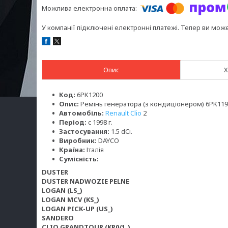
У компанії підключені електронні платежі. Тепер ви мож
Опис
Х
Код:
6PK1200
Опис:
Ремінь генератора (з кондиціонером) 6PK11
Автомобіль:
Renault Clio
2
Період:
c 1998 г.
Застосування:
1.5 dCi.
Виробник:
DAYCO
Країна:
Італія
Сумісність:
DUSTER
DUSTER NADWOZIE PELNE
LOGAN (LS_)
LOGAN MCV (KS_)
LOGAN PICK-UP (US_)
SANDERO
CLIO GRANDTOUR (KR0/1_)