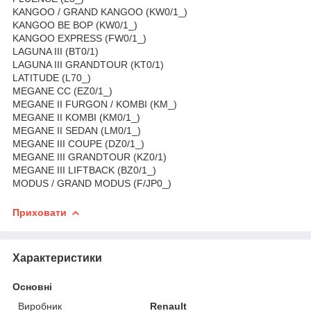
KANGOO / GRAND KANGOO (KW0/1_)
KANGOO BE BOP (KW0/1_)
KANGOO EXPRESS (FW0/1_)
LAGUNA III (BT0/1)
LAGUNA III GRANDTOUR (KT0/1)
LATITUDE (L70_)
MEGANE CC (EZ0/1_)
MEGANE II FURGON / KOMBI (KM_)
MEGANE II KOMBI (KM0/1_)
MEGANE II SEDAN (LM0/1_)
MEGANE III COUPE (DZ0/1_)
MEGANE III GRANDTOUR (KZ0/1)
MEGANE III LIFTBACK (BZ0/1_)
MODUS / GRAND MODUS (F/JP0_)
Приховати
Характеристики
Основні
Виробник
Renault