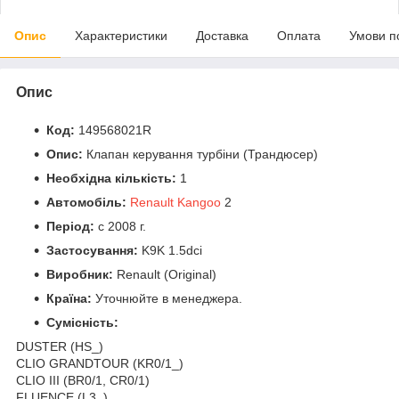
Опис
Характеристики
Доставка
Оплата
Умови п
Опис
Код:
149568021R
Опис:
Клапан керування турбіни (Трандюсер)
Необхідна кількість:
1
Автомобіль:
Renault Kangoo
2
Період:
c 2008 г.
Застосування:
K9K 1.5dci
Виробник:
Renault (Original)
Країна:
Уточнюйте в менеджера.
Сумісність:
DUSTER (HS_)
CLIO GRANDTOUR (KR0/1_)
CLIO III (BR0/1, CR0/1)
FLUENCE (L3_)