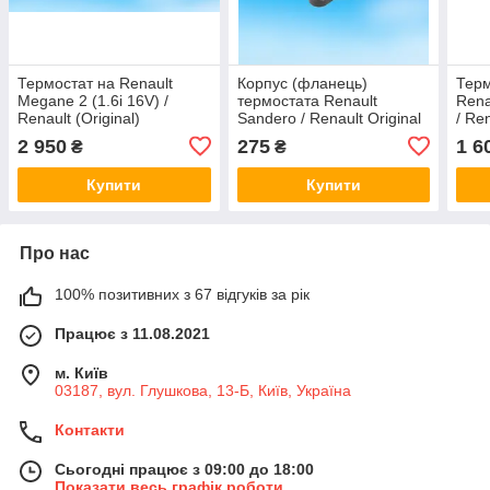
Термостат на Renault
Корпус (фланець)
Терм
Megane 2 (1.6i 16V) /
термостата Renault
Rena
Renault (Original)
Sandero / Renault Original
/ Ren
8200700092
8200561420
110
2 950
275
1 6
₴
₴
Купити
Купити
Про нас
100% позитивних з 67 відгуків за рік
Працює з 11.08.2021
м. Київ
03187, вул. Глушкова, 13-Б, Київ, Україна
Контакти
Сьогодні працює з 09:00 до 18:00
Показати весь графік роботи