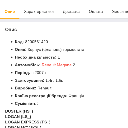
Опис
Характеристики
Доставка
Оплата
Умови п
Опис
Код:
8200561420
Опис:
Корпус (фланець) термостата
Необхідна кількість:
1
Автомобіль:
Renault Megane
2
Період:
c 2007 г.
Застосування:
1.4i ; 1.6i.
Виробник:
Renault
Країна реєстрації бренда:
Франція
Сумісність:
DUSTER (HS_)
LOGAN (LS_)
LOGAN EXPRESS (FS_)
LOGAN MCV (KS_)