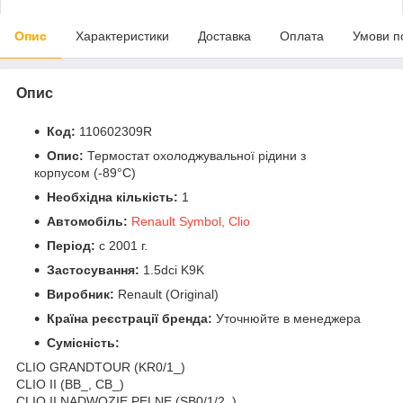
Опис
Характеристики
Доставка
Оплата
Умови п
Опис
Код:
110602309R
Опис:
Термостат охолоджувальної рідини з
корпусом (-89°C)
Необхідна кількість:
1
Автомобіль:
Renault Symbol, Clio
Період:
c 2001 г.
Застосування:
1.5dci K9K
Виробник:
Renault (Original)
Країна реєстрації бренда:
Уточнюйте в менеджера
Сумісність:
CLIO GRANDTOUR (KR0/1_)
CLIO II (BB_, CB_)
CLIO II NADWOZIE PELNE (SB0/1/2_)