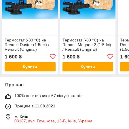
Термостат (-89 °C) на
Термостат (-89 °C) на
Терм
Renault Duster (1.5dci) /
Renault Megane 2 (1.5dci)
Rena
Renault (Original)
/ Renault (Original)
(1.5d
110602309R
110602309R
110
1 600
1 600
1 6
₴
₴
Купити
Купити
Про нас
100% позитивних з 67 відгуків за рік
Працює з 11.08.2021
м. Київ
03187, вул. Глушкова, 13-Б, Київ, Україна