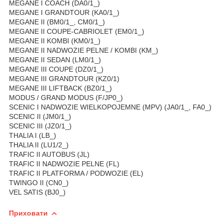
MEGANE I COACH (DA0/1_)
MEGANE I GRANDTOUR (KA0/1_)
MEGANE II (BM0/1_, CM0/1_)
MEGANE II COUPE-CABRIOLET (EM0/1_)
MEGANE II KOMBI (KM0/1_)
MEGANE II NADWOZIE PELNE / KOMBI (KM_)
MEGANE II SEDAN (LM0/1_)
MEGANE III COUPE (DZ0/1_)
MEGANE III GRANDTOUR (KZ0/1)
MEGANE III LIFTBACK (BZ0/1_)
MODUS / GRAND MODUS (F/JP0_)
SCENIC I NADWOZIE WIELKOPOJEMNE (MPV) (JA0/1_, FA0_)
SCENIC II (JM0/1_)
SCENIC III (JZ0/1_)
THALIA I (LB_)
THALIA II (LU1/2_)
TRAFIC II AUTOBUS (JL)
TRAFIC II NADWOZIE PELNE (FL)
TRAFIC II PLATFORMA / PODWOZIE (EL)
TWINGO II (CN0_)
VEL SATIS (BJ0_)
Приховати