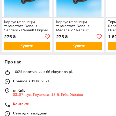
Корпус (фланець)
Корпус (фланець)
Терм
термостата Renault
термостата Renault
Rena
Sandero / Renault Original
Megane 2 / Renault
/ Ren
8200561420
Original 8200561420
110
275
275
1 6
₴
₴
Купити
Купити
Про нас
100% позитивних з 66 відгуків за рік
Працює з 11.08.2021
м. Київ
03187, вул. Глушкова, 13-Б, Київ, Україна
Контакти
Сьогодні вихідний