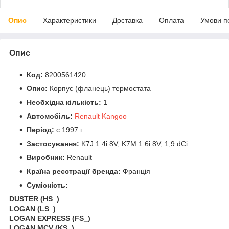
Опис
Характеристики
Доставка
Оплата
Умови п
Опис
Код:
8200561420
Опис:
Корпус (фланець) термостата
Необхідна кількість:
1
Автомобіль:
Renault Kangoo
Період:
c 1997 г.
Застосування:
K7J 1.4i 8V, K7M 1.6i 8V; 1,9 dCi.
Виробник:
Renault
Країна реєстрації бренда:
Франція
Сумісність:
DUSTER (HS_)
LOGAN (LS_)
LOGAN EXPRESS (FS_)
LOGAN MCV (KS_)