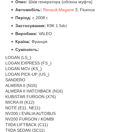
Опис:
Шків генератора (обгінна муфта)
Автомобіль:
Renault Megane
3, Fluence
Період:
c 2008 г.
Застосування:
K9K 1.5dci
Виробник:
VALEO
Країна:
Франція
Сумісність:
LOGAN (LS_)
LOGAN EXPRESS (FS_)
LOGAN MCV (KS_)
LOGAN PICK-UP (US_)
SANDERO
ALMERA II (N16)
ALMERA II HATCHBACK (N16)
KUBISTAR FURGON (X76)
MICRA III (K12)
NOTE (E11, NE11)
NV200 / EVALIA AUTOBUS
NV200 FURGON / KOMBI
TIIDA LIFTBACK (C11)
TIIDA SEDAN (SC11)