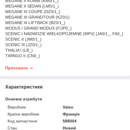
MEGANE II KOMBI (KM0/1_)
MEGANE II SEDAN (LM0/1_)
MEGANE III COUPE (DZ0/1_)
MEGANE III GRANDTOUR (KZ0/1)
MEGANE III LIFTBACK (BZ0/1_)
MODUS / GRAND MODUS (F/JP0_)
SCENIC I NADWOZIE WIELKOPOJEMNE (MPV) (JA0/1_, FA0_)
SCENIC II (JM0/1_)
SCENIC III (JZ0/1_)
THALIA I (LB_)
TWINGO II (CN0_)
Приховати
Характеристики
Основні атрибути
Виробник
Valeo
Країна виробник
Франція
Код запчастини
588004
Стан
Новий