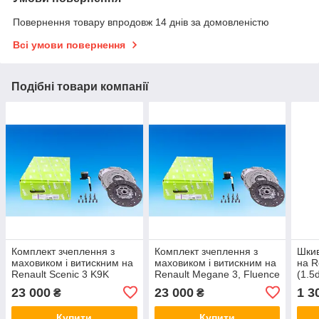
Повернення товару впродовж 14 днів за домовленістю
Всі умови повернення
Подібні товари компанії
Комплект зчеплення з
Комплект зчеплення з
Шкив
маховиком і витискним на
маховиком і витискним на
на R
Renault Scenic 3 K9K
Renault Megane 3, Fluence
(1.5
1.5dci / VALEO 837432
K9K 1.5dci / VALEO
23 000
23 000
1 3
₴
₴
837432
Купити
Купити