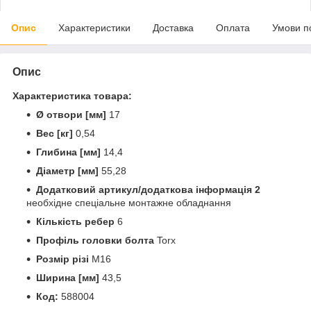
Опис
Характеристики
Доставка
Оплата
Умови п
Опис
Характеристика товара:
Ø отвори [мм]
17
Вес [кг]
0,54
Глибина [мм]
14,4
Діаметр [мм]
55,28
Додатковий артикул/додаткова інформація 2
необхідне спеціальне монтажне обладнання
Кількість ребер
6
Профіль головки болта
Torx
Розмір різі
M16
Ширина [мм]
43,5
Код:
588004