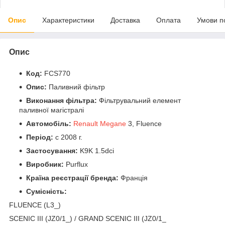
Опис
Характеристики
Доставка
Оплата
Умови п
Опис
Код:
FCS770
Опис:
Паливний фільтр
Виконання фільтра:
Фільтрувальний елемент
паливної магістралі
Автомобіль:
Renault Megane
3, Fluence
Період:
c 2008 г.
Застосування:
K9K 1.5dci
Виробник:
Purflux
Країна реєстрації бренда:
Франція
Сумісність:
FLUENCE (L3_)
SCENIC III (JZ0/1_) / GRAND SCENIC III (JZ0/1_