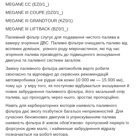
MEGANE CC (EZ0/1_)
MEGANE III COUPE (DZ0/1_)
MEGANE III GRANDTOUR (KZ0/1)
MEGANE III LIFTBACK (BZ0/1_)
Паливний фільтр слугує для подавання чистого палива в
камеру згоряння ДВС. Паливні фільтри очищають паливо від
всіляких домішок, різного роду мікрочастинок, які під час
згоряння палива призводять до підвищеного зношування
двигуна та паливної системи загалом.
Заміну паливного фільтра автомобілів варто робити
своєчасно та відповідно до сервісних рекомендацій
автовиробника (не рідше ніж кожні 10 000 км — 15 000 км),
тому що у міру того, як поступово відбувається зношування й
повне забруднення паливного фільтра, його загальний опір
палива, що проходить через нього, зростає пропорційно.
Навіть для карбюраторних моторів наявність паливного
фільтра дає змогу позбутися багатьох неприємностей. Для
сучасних бензинових двигунів із уприскуванням палива
наявність фільтра й зовсім обов'язково: пропускний переріз їх
форсунок дуже мало, і найменше забруднення відразу
позначається на роботі мотора.