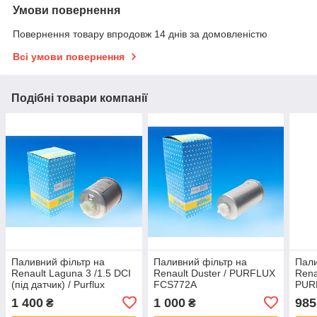
Умови повернення
Повернення товару впродовж 14 днів за домовленістю
Всі умови повернення
Подібні товари компанії
Паливний фільтр на
Паливний фільтр на
Пали
Renault Laguna 3 /1.5 DCI
Renault Duster / PURFLUX
Rena
(під датчик) / Purflux
FCS772A
PUR
FCS752
1 400
1 000
985
₴
₴