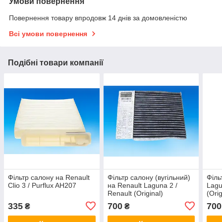
Умови повернення
Повернення товару впродовж 14 днів за домовленістю
Всі умови повернення
Подібні товари компанії
Фільтр салону на Renault
Фільтр салону (вугільний)
Філь
Clio 3 / Purflux AH207
на Renault Laguna 2 /
Lagu
Renault (Original)
(Ori
7701048749
335
700
700
₴
₴