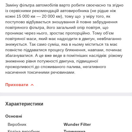
Заміну фільтра автомобілів варто робити своєчасно та згідно
із сервісними рекомендацій автовиробника (не рідше ніж
кожні 15 000 км — 20 000 км), тому що у міру того, як
поступово відбувається зношування й повне забруднення
повітряного фільтра, його загальний опір повітря, що
проникає через нього, зростає пропорційно. Тому об'єм
повітряної маси, який має надходити в двигун, невблаганно
знижується. Так само суміш, яка в ньому міститься та має
повністю піддаватися процесу блякнення, навпаки, починає
збагачуватися. А це вже веде в помітніших наслідків: різкому
зниженню рівня потужності двигуна, підвищеної
прожорливості до споживаного палива, негативного
насичення токсичними речовинами.
Приховати
Характеристики
Основні
Виробник
Wunder Filter
Країна виробник
Туреччина