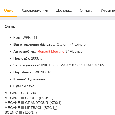
Опис
Характеристики
Доставка
Оплата
Умови п
Опис
Код:
WPK 811
Виготовлення фільтра
: Салонний фільтр
Автомобіль:
Renault Megane
3/ Fluence
Період:
c 2008 г.
Застосування:
K9K 1.5dci, M4R 2.0 16V, K4M 1.6 16V
Виробник:
WUNDER
Країна:
Туреччина
Сумісність:
MEGANE CC (EZ0/1_)
MEGANE III COUPE (DZ0/1_)
MEGANE III GRANDTOUR (KZ0/1)
MEGANE III LIFTBACK (BZ0/1_)
SCENIC III (JZ0/1_)