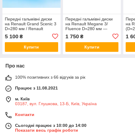
Передні гальмівні диски
Передні гальмівні диски
Пере
на Renault Grand Scenic 3
на Renault Megane 3/
на R
D=280 мм / Renault
Fluence D=280 мм —
(D=
(Original) 402060010R /
MEYLE 16-15 521 0040
208
5 100
1 750
1 6
₴
₴
4020679
Купити
Купити
Про нас
100% позитивних з 66 відгуків за рік
Працює з 11.08.2021
м. Київ
03187, вул. Глушкова, 13-Б, Київ, Україна
Контакти
Сьогодні працює з 10:00 до 14:00
Показати весь графік роботи