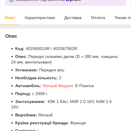
Опис
Характеристики
Доставка
Оплата
Умови п
Опис
Код:
402060010R / 402067902R
Опис:
Передні гальмівні диски (D = 280 мм, товщина
24 мм, вентильовані)
Установки:
Передня вісь
Необхідна кількість:
2
Автомобіль:
Renault Megane
3/ Fluence
Період:
c 2008 г.
Застосування:
K9K 1.5dci, M4R 2.0 16V, K4M 1.6
16V
Виробник:
Renault
Країна реєстрації бренда:
Франція
Сумісність: