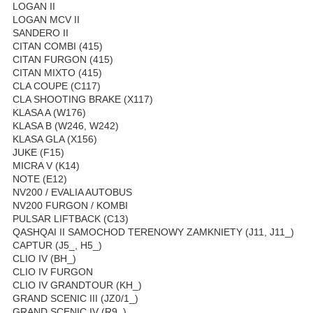
LOGAN II
LOGAN MCV II
SANDERO II
CITAN COMBI (415)
CITAN FURGON (415)
CITAN MIXTO (415)
CLA COUPE (C117)
CLA SHOOTING BRAKE (X117)
KLASA A (W176)
KLASA B (W246, W242)
KLASA GLA (X156)
JUKE (F15)
MICRA V (K14)
NOTE (E12)
NV200 / EVALIA AUTOBUS
NV200 FURGON / KOMBI
PULSAR LIFTBACK (C13)
QASHQAI II SAMOCHOD TERENOWY ZAMKNIETY (J11, J11_)
CAPTUR (J5_, H5_)
CLIO IV (BH_)
CLIO IV FURGON
CLIO IV GRANDTOUR (KH_)
GRAND SCENIC III (JZ0/1_)
GRAND SCENIC IV (R9_)