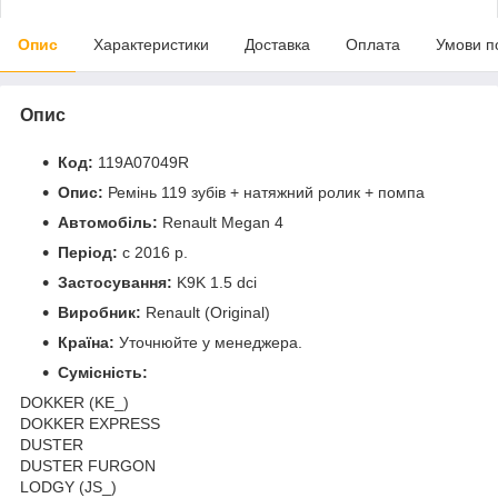
Опис
Характеристики
Доставка
Оплата
Умови п
Опис
Код:
119A07049R
Опис:
Ремінь 119 зубів + натяжний ролик + помпа
Автомобіль:
Renault Megan 4
Період:
c 2016 р.
Застосування:
K9K 1.5 dci
Виробник:
Renault (Original)
Країна:
Уточнюйте у менеджера.
Сумісність:
DOKKER (KE_)
DOKKER EXPRESS
DUSTER
DUSTER FURGON
LODGY (JS_)