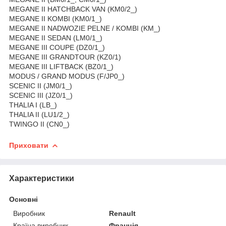
MEGANE II HATCHBACK VAN (KM0/2_)
MEGANE II KOMBI (KM0/1_)
MEGANE II NADWOZIE PELNE / KOMBI (KM_)
MEGANE II SEDAN (LM0/1_)
MEGANE III COUPE (DZ0/1_)
MEGANE III GRANDTOUR (KZ0/1)
MEGANE III LIFTBACK (BZ0/1_)
MODUS / GRAND MODUS (F/JP0_)
SCENIC II (JM0/1_)
SCENIC III (JZ0/1_)
THALIA I (LB_)
THALIA II (LU1/2_)
TWINGO II (CN0_)
Приховати
Характеристики
Основні
Виробник
Renault
Країна виробник
Франція