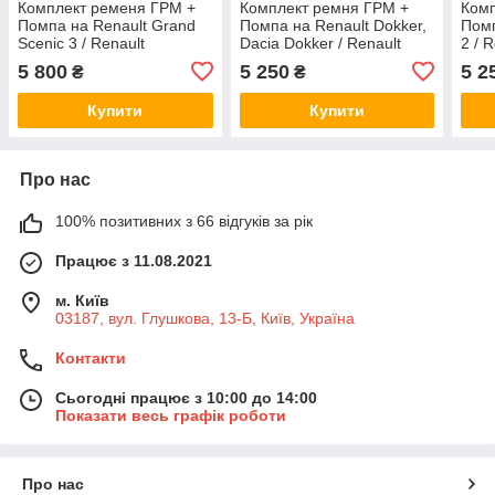
Комплект ременя ГРМ +
Комплект ремня ГРМ +
Комп
Помпа на Renault Grand
Помпа на Renault Dokker,
Помп
Scenic 3 / Renault
Dacia Dokker / Renault
2 / R
(Original) 119A07049R
(Original) 119A02552R
119
5 800
5 250
5 2
₴
₴
Купити
Купити
Про нас
100% позитивних з 66 відгуків за рік
Працює з 11.08.2021
м. Київ
03187, вул. Глушкова, 13-Б, Київ, Україна
Контакти
Сьогодні працює з 10:00 до 14:00
Показати весь графік роботи
Про нас