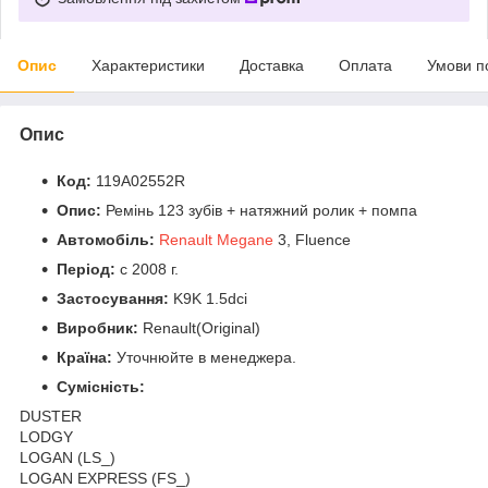
Опис
Характеристики
Доставка
Оплата
Умови п
Опис
Код:
119A02552R
Опис:
Ремінь 123 зубів + натяжний ролик + помпа
Автомобіль:
Renault Megane
3, Fluence
Період:
c 2008 г.
Застосування:
K9K 1.5dci
Виробник:
Renault(Original)
Країна:
Уточнюйте в менеджера.
Сумісність:
DUSTER
LODGY
LOGAN (LS_)
LOGAN EXPRESS (FS_)