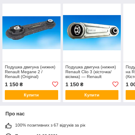
Подушка двигуна (нижня)
Подушка двигуна (нижня)
Поду
Renault Megane 2 /
Renault Clio 3 (кісточка/
на R
Renault (Original)
вісімка) — Renault
(Кіст
8200575641
(Original) 112383665R
(Ori
1 150
1 150
1 0
₴
₴
Купити
Купити
Про нас
100% позитивних з 67 відгуків за рік