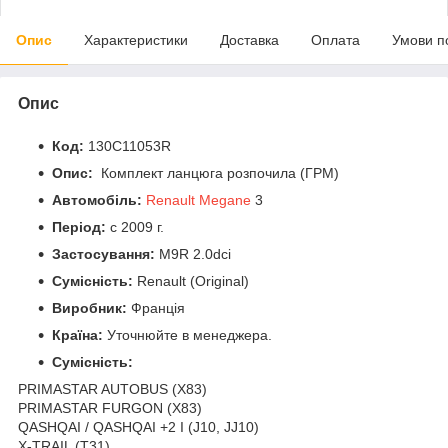
Опис
Характеристики
Доставка
Оплата
Умови п
Опис
Код:
130C11053R
Опис:
Комплект ланцюга розпочила (ГРМ)
Автомобіль:
Renault Megane
3
Період:
c 2009 г.
Застосування:
M9R 2.0dci
Сумісність:
Renault (Original)
Виробник:
Франція
Країна:
Уточнюйте в менеджера.
Сумісність:
PRIMASTAR AUTOBUS (X83)
PRIMASTAR FURGON (X83)
QASHQAI / QASHQAI +2 I (J10, JJ10)
X-TRAIL (T31)