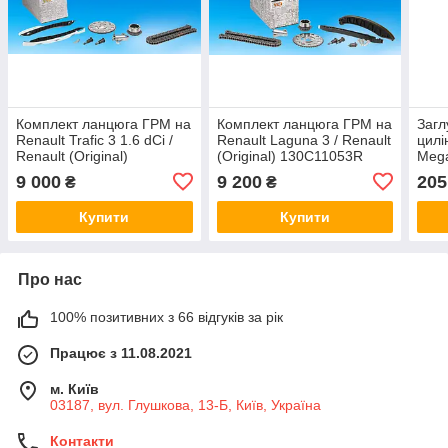
Комплект ланцюга ГРМ на
Комплект ланцюга ГРМ на
Загл
Renault Trafic 3 1.6 dCi /
Renault Laguna 3 / Renault
цилі
Renault (Original)
(Original) 130C11053R
Mega
130C10990R
Rena
9 000
9 200
205
₴
₴
770
Купити
Купити
Про нас
100% позитивних з 66 відгуків за рік
Працює з 11.08.2021
м. Київ
03187, вул. Глушкова, 13-Б, Київ, Україна
Контакти