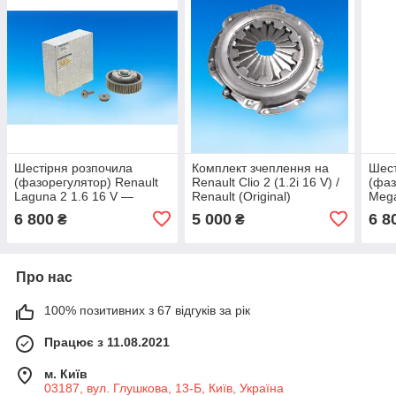
Шестірня розпочила
Комплект зчеплення на
Шест
(фазорегулятор) Renault
Renault Clio 2 (1.2i 16 V) /
(фаз
Laguna 2 1.6 16 V —
Renault (Original)
Mega
Renault Original
302050453R
Rena
6 800
5 000
6 8
₴
₴
7701478505
770
Про нас
100% позитивних з 67 відгуків за рік
Працює з 11.08.2021
м. Київ
03187, вул. Глушкова, 13-Б, Київ, Україна