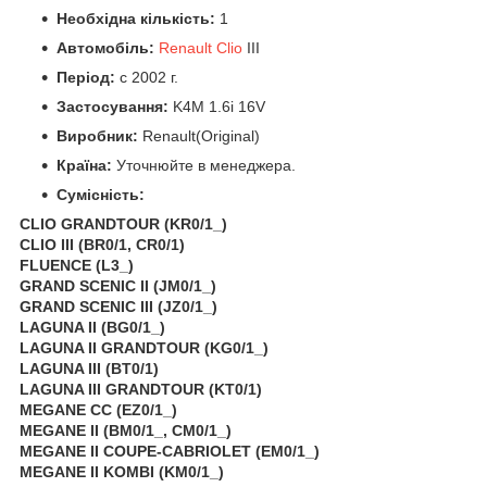
Необхідна кількість:
1
Автомобіль:
Renault Clio
IIІ
Період:
c 2002 г.
Застосування:
K4M 1.6i 16V
Виробник:
Renault(Original)
Країна:
Уточнюйте в менеджера.
Сумісність:
CLIO GRANDTOUR (KR0/1_)
CLIO III (BR0/1, CR0/1)
FLUENCE (L3_)
GRAND SCENIC II (JM0/1_)
GRAND SCENIC III (JZ0/1_)
LAGUNA II (BG0/1_)
LAGUNA II GRANDTOUR (KG0/1_)
LAGUNA III (BT0/1)
LAGUNA III GRANDTOUR (KT0/1)
MEGANE CC (EZ0/1_)
MEGANE II (BM0/1_, CM0/1_)
MEGANE II COUPE-CABRIOLET (EM0/1_)
MEGANE II KOMBI (KM0/1_)