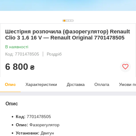
Шестірня розпочила (фазорегулятор) Renault
Clio 3 1.6 16 V — Renault Original 7701478505
В наявності
Код: 7701478505
Роздріб
6 800
₴
Опис
Характеристики
Доставка
Оплата
Умови п
Опис
Код:
7701478505
Опис:
Фазорегулятор
Установки:
Двигун