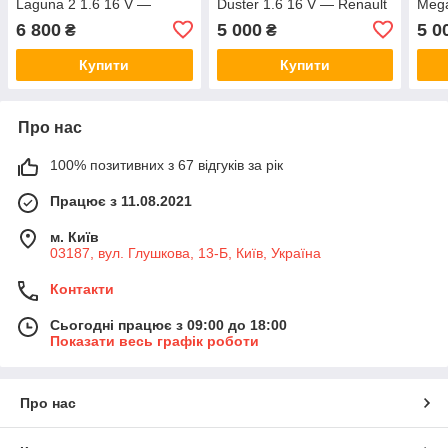
Laguna 2 1.6 16 V —
Duster 1.6 16 V — Renault
Mega
Renault Original
Original 8200823650
Rena
6 800
5 000
5 0
₴
₴
7701478505
820
Купити
Купити
Про нас
100% позитивних з 67 відгуків за рік
Працює з 11.08.2021
м. Київ
03187, вул. Глушкова, 13-Б, Київ, Україна
Контакти
Сьогодні працює з 09:00 до 18:00
Показати весь графік роботи
Про нас