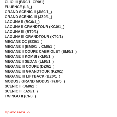
CLIO III (BR0/1, CR0/1)
FLUENCE (L3_)
GRAND SCENIC II (JM0/1_)
GRAND SCENIC III (JZ0/1_)
LAGUNA II (BG0/1_)
LAGUNA II GRANDTOUR (KG0/1_)
LAGUNA III (BT0/1)
LAGUNA III GRANDTOUR (KT0/1)
MEGANE CC (EZ0/1_)
MEGANE II (BM0/1_, CM0/1_)
MEGANE II COUPE-CABRIOLET (EM0/1_)
MEGANE II KOMBI (KM0/1_)
MEGANE II SEDAN (LM0/1_)
MEGANE III COUPE (DZ0/1_)
MEGANE III GRANDTOUR (KZ0/1)
MEGANE III LIFTBACK (BZ0/1_)
MODUS / GRAND MODUS (F/JP0_)
SCENIC II (JM0/1_)
SCENIC III (JZ0/1_)
TWINGO II (CN0_)
Приховати