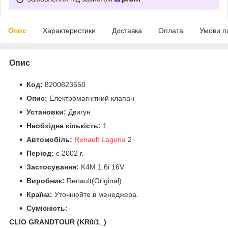
Опис
Характеристики
Доставка
Оплата
Умови п
Опис
Код:
8200823650
Опис:
Електромагнітний клапан
Установки:
Двигун
Необхідна кількість:
1
Автомобіль:
Renault Laguna
2
Період:
c 2002 г.
Застосування:
K4M 1.6i 16V
Виробник:
Renault(Original)
Країна:
Уточнюйте в менеджера.
Сумісність:
CLIO GRANDTOUR (KR0/1_)