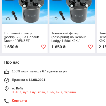
Топливний фільтр
Топливний фільтр
Пали
(розбірний) на Renault
(розбірний) на Renault
Rena
Duster / RENZET
Lodgy 1.5dci K9K /
K9K 
(Польща)
RENZET (Польща)
164
1 650
1 650
2 1
₴
₴
Про нас
100% позитивних з 67 відгуків за рік
Працює з 11.08.2021
м. Київ
03187, вул. Глушкова, 13-Б, Київ, Україна
Контакти