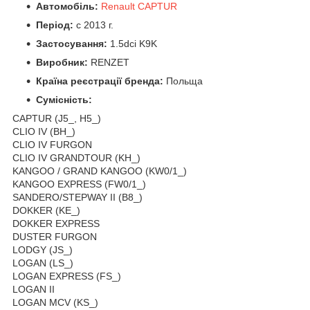
Автомобіль:
Renault CAPTUR
Період:
c 2013 г.
Застосування:
1.5dci K9K
Виробник:
RENZET
Країна реєстрації бренда:
Польща
Сумісність:
CAPTUR (J5_, H5_)
CLIO IV (BH_)
CLIO IV FURGON
CLIO IV GRANDTOUR (KH_)
KANGOO / GRAND KANGOO (KW0/1_)
KANGOO EXPRESS (FW0/1_)
SANDERO/STEPWAY II (B8_)
DOKKER (KE_)
DOKKER EXPRESS
DUSTER FURGON
LODGY (JS_)
LOGAN (LS_)
LOGAN EXPRESS (FS_)
LOGAN II
LOGAN MCV (KS_)