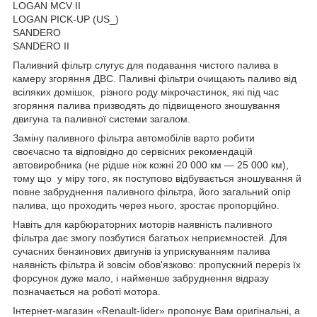
LOGAN MCV II
LOGAN PICK-UP (US_)
SANDERO
SANDERO II
Паливний фільтр слугує для подавання чистого палива в
камеру згоряння ДВС. Паливні фільтри очищають паливо від
всіляких домішок, різного роду мікрочастинок, які під час
згоряння палива призводять до підвищеного зношування
двигуна та паливної системи загалом.
Заміну паливного фільтра автомобілів варто робити
своєчасно та відповідно до сервісних рекомендацій
автовиробника (не рідше ніж кожні 20 000 км — 25 000 км),
тому що у міру того, як поступово відбувається зношування й
повне забруднення паливного фільтра, його загальний опір
палива, що проходить через нього, зростає пропорційно.
Навіть для карбюраторних моторів наявність паливного
фільтра дає змогу позбутися багатьох неприємностей. Для
сучасних бензинових двигунів із уприскуванням палива
наявність фільтра й зовсім обов'язково: пропускний переріз їх
форсунок дуже мало, і найменше забруднення відразу
позначається на роботі мотора.
Інтернет-магазин «Renault-lider» пропонує Вам оригінальні, а