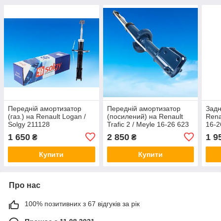
Передній амортизатор
Передній амортизатор
Задн
(газ.) на Renault Logan /
(посилений) на Renault
Rena
Solgy 211128
Trafic 2 / Meyle 16-26 623
16-2
0007
1 650
2 850
1 9
₴
₴
Купити
Купити
Про нас
100% позитивних з 67 відгуків за рік