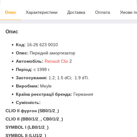
Опис
Характеристики
Доставка
Оплата
Умови п
Опис
Код:
16-26 623 0010
Опис:
Передній амортизатор
Автомобіль:
Renault Clio
2
Період:
c 1998 г.
Застосування:
1.2; 1.5 dCi; 1.9 dTi.
Виробник:
Meyle
Країна реєстрації бренда:
Германия
Сумісність:
CLIO II фургон (SB0/1/2_)
CLIO II (BB0/1/2_, CB0/1/2_)
SYMBOL I (LB0/1/2_)
SYMBOL II (LU1/2_)