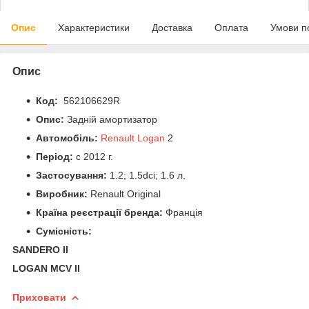
Опис
Характеристики
Доставка
Оплата
Умови п
Опис
Код:
562106629R
Опис:
Задній амортизатор
Автомобіль:
Renault Logan
2
Період:
c 2012 г.
Застосування:
1.2; 1.5dci; 1.6 л.
Виробник:
Renault Original
Країна реєстрації бренда:
Франція
Сумісність:
SANDERO II
LOGAN MCV II
Приховати