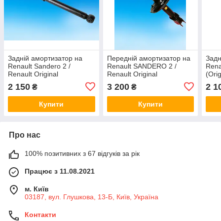
Задній амортизатор на
Передній амортизатор на
Задн
Renault Sandero 2 /
Renault SANDERO 2 /
Rena
Renault Original
Renault Original
(Ori
562106629R
543021712R
2 150
3 200
2 1
₴
₴
Купити
Купити
Про нас
100% позитивних з 67 відгуків за рік
Працює з 11.08.2021
м. Київ
03187, вул. Глушкова, 13-Б, Київ, Україна
Контакти