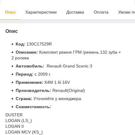
Опис
Характеристики
Доставка
Оплата
Умови п
Опис
Код:
130C17529R
Описание:
Комплект ремня ГРМ /ремень 132 зуба +
2 ролика
Автомобиль:
Renault Grand Scenic 3
Период:
c 2009 г.
Применение:
К4М 1.6і 16V
Производитель:
Renault(Original)
Страна:
Уточняйте у менеджера.
Совместимость:
DUSTER
LOGAN (LS_)
LOGAN II
LOGAN MCV (KS_)