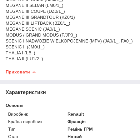
MEGANE II SEDAN (LM0/1_)
MEGANE III COUPE (DZ0/1_)
MEGANE III GRANDTOUR (KZ0/1)
MEGANE III LIFTBACK (BZ0/1_)
MEGANE SCENIC (JA0/1_)
MODUS / GRAND MODUS (F/JP0_)
SCENIC I NADWOZIE WIELKOPOJEMNE (MPV) (JA0/1_, FA0_)
SCENIC II (JM0/1_)
THALIA I (LB_)
THALIA II (LU1/2_)
Приховати
Характеристики
Основні
Виробник
Renault
Країна виробник
Франція
Тип
Ремінь ГРМ
Стан
Новий