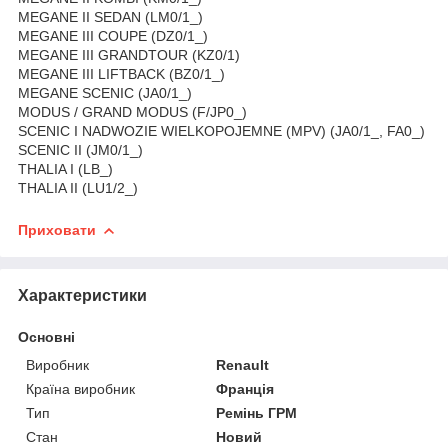
MEGANE II SEDAN (LM0/1_)
MEGANE III COUPE (DZ0/1_)
MEGANE III GRANDTOUR (KZ0/1)
MEGANE III LIFTBACK (BZ0/1_)
MEGANE SCENIC (JA0/1_)
MODUS / GRAND MODUS (F/JP0_)
SCENIC I NADWOZIE WIELKOPOJEMNE (MPV) (JA0/1_, FA0_)
SCENIC II (JM0/1_)
THALIA I (LB_)
THALIA II (LU1/2_)
Приховати
Характеристики
Основні
Виробник
Renault
Країна виробник
Франція
Тип
Ремінь ГРМ
Стан
Новий