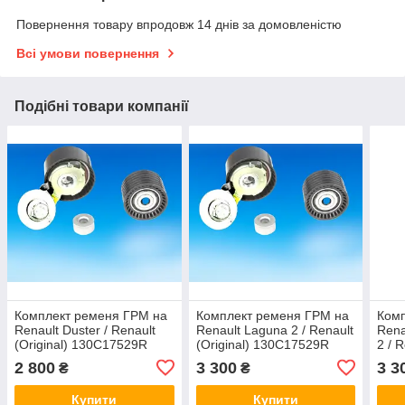
Повернення товару впродовж 14 днів за домовленістю
Всі умови повернення
Подібні товари компанії
Комплект ременя ГРМ на
Комплект ременя ГРМ на
Комп
Renault Duster / Renault
Renault Laguna 2 / Renault
Rena
(Original) 130C17529R
(Original) 130C17529R
2 / R
130
2 800
3 300
3 3
₴
₴
Купити
Купити