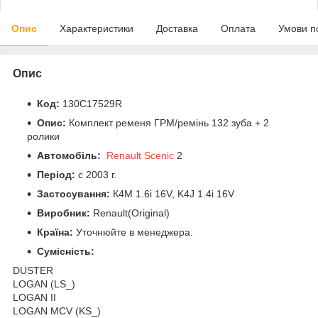
Опис
Характеристики
Доставка
Оплата
Умови п
Опис
Код:
130C17529R
Опис:
Комплект ременя ГРМ/ремінь 132 зуба + 2
ролики
Автомобіль:
Renault Scenic
2
Період:
c 2003 г.
Застосування:
К4М 1.6і 16V, K4J 1.4i 16V
Виробник:
Renault(Original)
Країна:
Уточнюйте в менеджера.
Сумісність:
DUSTER
LOGAN (LS_)
LOGAN II
LOGAN MCV (KS_)