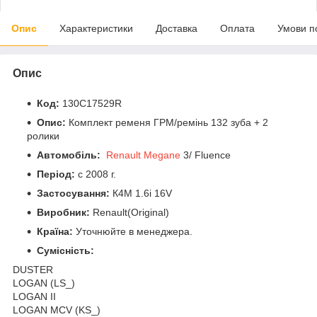
Опис
Характеристики
Доставка
Оплата
Умови п
Опис
Код:
130C17529R
Опис:
Комплект ременя ГРМ/ремінь 132 зуба + 2
ролики
Автомобіль:
Renault Megane
3/ Fluence
Період:
c 2008 г.
Застосування:
К4М 1.6і 16V
Виробник:
Renault(Original)
Країна:
Уточнюйте в менеджера.
Сумісність:
DUSTER
LOGAN (LS_)
LOGAN II
LOGAN MCV (KS_)