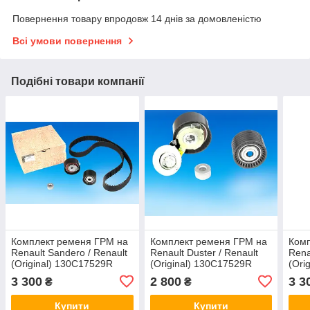
Повернення товару впродовж 14 днів за домовленістю
Всі умови повернення
Подібні товари компанії
Комплект ременя ГРМ на
Комплект ременя ГРМ на
Комп
Renault Sandero / Renault
Renault Duster / Renault
Rena
(Original) 130C17529R
(Original) 130C17529R
(Ori
3 300
2 800
3 3
₴
₴
Купити
Купити