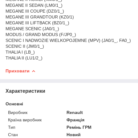
MEGANE II SEDAN (LM0/1_)
MEGANE III COUPE (DZ0/1_)
MEGANE III GRANDTOUR (KZ0/1)
MEGANE III LIFTBACK (BZ0/1_)
MEGANE SCENIC (JA0/1_)
MODUS / GRAND MODUS (F/JP0_)
SCENIC I NADWOZIE WIELKOPOJEMNE (MPV) (JA0/1_, FA0_)
SCENIC II (JM0/1_)
THALIA I (LB_)
THALIA II (LU1/2_)
Приховати
Характеристики
Основні
Виробник
Renault
Країна виробник
Франція
Тип
Ремінь ГРМ
Стан
Новий