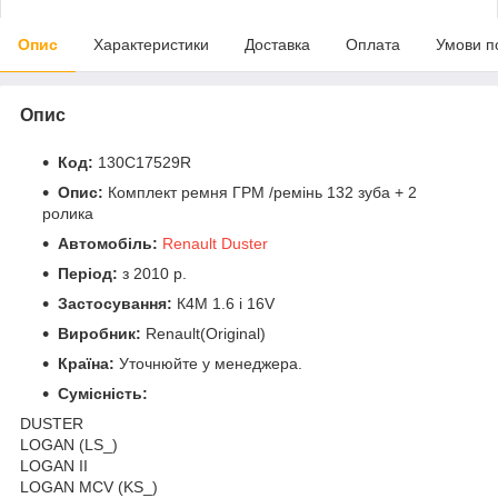
Опис
Характеристики
Доставка
Оплата
Умови п
Опис
Код:
130C17529R
Опис:
Комплект ремня ГРМ /ремінь 132 зуба + 2
ролика
Автомобіль:
Renault Duster
Період:
з 2010 р.
Застосування:
К4М 1.6 i 16V
Виробник:
Renault(Original)
Країна:
Уточнюйте у менеджера.
Сумісність:
DUSTER
LOGAN (LS_)
LOGAN II
LOGAN MCV (KS_)