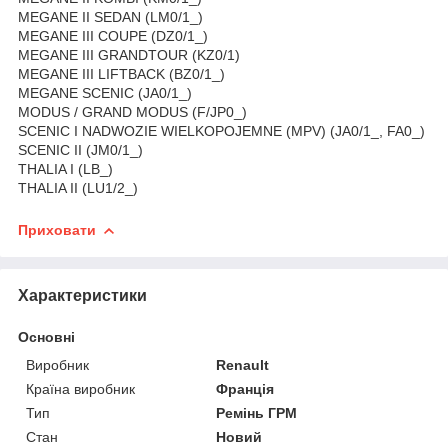
MEGANE II SEDAN (LM0/1_)
MEGANE III COUPE (DZ0/1_)
MEGANE III GRANDTOUR (KZ0/1)
MEGANE III LIFTBACK (BZ0/1_)
MEGANE SCENIC (JA0/1_)
MODUS / GRAND MODUS (F/JP0_)
SCENIC I NADWOZIE WIELKOPOJEMNE (MPV) (JA0/1_, FA0_)
SCENIC II (JM0/1_)
THALIA I (LB_)
THALIA II (LU1/2_)
Приховати
Характеристики
Основні
Виробник
Renault
Країна виробник
Франція
Тип
Ремінь ГРМ
Стан
Новий