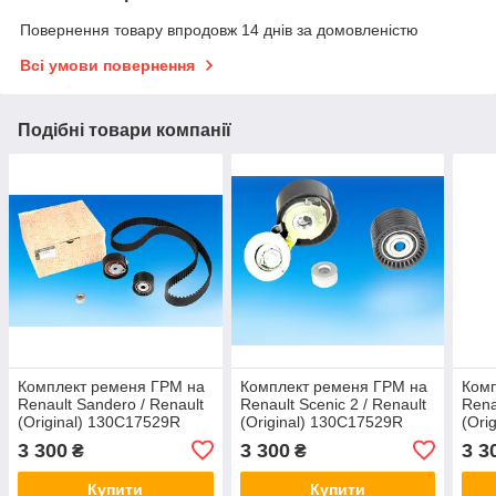
Повернення товару впродовж 14 днів за домовленістю
Всі умови повернення
Подібні товари компанії
Комплект ременя ГРМ на
Комплект ременя ГРМ на
Комп
Renault Sandero / Renault
Renault Scenic 2 / Renault
Rena
(Original) 130C17529R
(Original) 130C17529R
(Ori
3 300
3 300
3 3
₴
₴
Купити
Купити