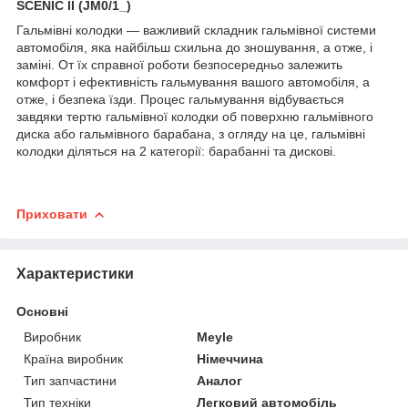
SCENIC II (JM0/1_)
Гальмівні колодки — важливий складник гальмівної системи
автомобіля, яка найбільш схильна до зношування, а отже, і
заміні. От їх справної роботи безпосередньо залежить
комфорт і ефективність гальмування вашого автомобіля, а
отже, і безпека їзди. Процес гальмування відбувається
завдяки тертю гальмівної колодки об поверхню гальмівного
диска або гальмівного барабана, з огляду на це, гальмівні
колодки діляться на 2 категорії: барабанні та дискові.
Приховати
Характеристики
Основні
Виробник
Meyle
Країна виробник
Німеччина
Тип запчастини
Аналог
Тип техніки
Легковий автомобіль