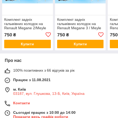
Комплект задніх
Комплект задніх
Комп
гальмівних колодок на
гальмівних колодок на
галь
Renault Megane 2/Meyle
Renault Megane 3 / Meyle
Rena
025 2091117
025 2091117
025 
750
750
750
₴
₴
Купити
Купити
Про нас
100% позитивних з 66 відгуків за рік
Працює з 11.08.2021
м. Київ
03187, вул. Глушкова, 13-Б, Київ, Україна
Контакти
Сьогодні працює з 10:00 до 14:00
Показати весь графік роботи