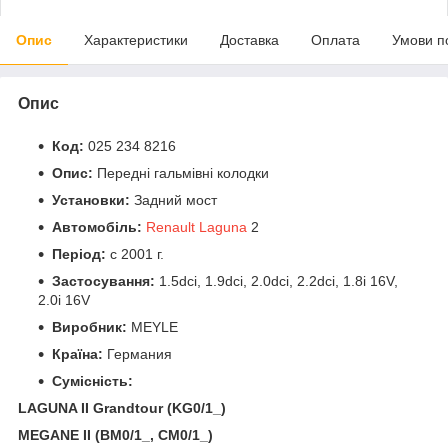
Опис
Характеристики
Доставка
Оплата
Умови п
Опис
Код:
025 234 8216
Опис:
Передні гальмівні колодки
Установки:
Задний мост
Автомобіль:
Renault Laguna
2
Період:
c 2001 г.
Застосування:
1.5dci, 1.9dci, 2.0dci, 2.2dci, 1.8i 16V,
2.0i 16V
Виробник:
MEYLE
Країна:
Германия
Сумісність:
LAGUNA II Grandtour (KG0/1_)
MEGANE II (BM0/1_, CM0/1_)