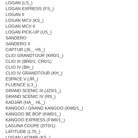
LOGAN (LS_)
LOGAN EXPRESS (FS_)
LOGAN II
LOGAN MCV (KS_)
LOGAN MCV II
LOGAN PICK-UP (US_)
SANDERO
SANDERO II
CAPTUR (J5_, H5_)
CLIO GRANDTOUR (KR0/1_)
CLIO III (BR0/1, CR0/1)
CLIO IV (BH_)
CLIO IV GRANDTOUR (KH_)
ESPACE V (JR_)
FLUENCE (L3_)
GRAND SCENIC III (JZ0/1_)
GRAND SCENIC IV (R9_)
KADJAR (HA_, HL_)
KANGOO / GRAND KANGOO (KW0/1_)
KANGOO BE BOP (KW0/1_)
KANGOO EXPRESS (FW0/1_)
LAGUNA COUPE (DT0/1)
LATITUDE (L70_)
LOGAN I KOMBI (KS_)