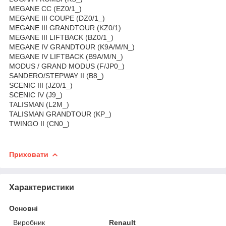
MEGANE CC (EZ0/1_)
MEGANE III COUPE (DZ0/1_)
MEGANE III GRANDTOUR (KZ0/1)
MEGANE III LIFTBACK (BZ0/1_)
MEGANE IV GRANDTOUR (K9A/M/N_)
MEGANE IV LIFTBACK (B9A/M/N_)
MODUS / GRAND MODUS (F/JP0_)
SANDERO/STEPWAY II (B8_)
SCENIC III (JZ0/1_)
SCENIC IV (J9_)
TALISMAN (L2M_)
TALISMAN GRANDTOUR (KP_)
TWINGO II (CN0_)
Приховати
Характеристики
Основні
Виробник
Renault