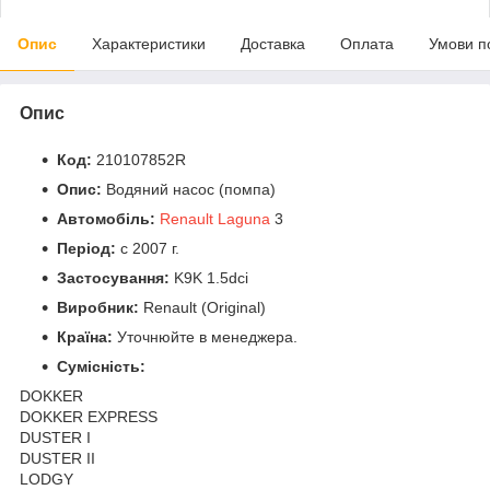
Опис
Характеристики
Доставка
Оплата
Умови п
Опис
Код:
210107852R
Опис:
Водяний насос (помпа)
Автомобіль:
Renault Laguna
3
Період:
c 2007 г.
Застосування:
K9K 1.5dci
Виробник:
Renault (Original)
Країна:
Уточнюйте в менеджера.
Сумісність:
DOKKER
DOKKER EXPRESS
DUSTER І
DUSTER ІІ
LODGY