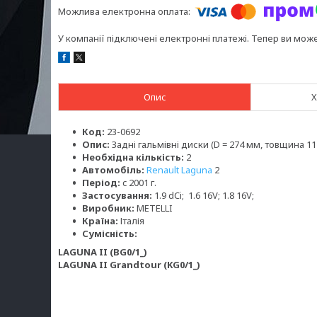
У компанії підключені електронні платежі. Тепер ви мож
Опис
Х
Код:
23-0692
Опис:
Задні гальмівні диски (D = 274 мм, товщина 11
Необхідна кількість:
2
Автомобіль:
Renault Laguna
2
Період:
c 2001 г.
Застосування:
1.9 dCi; 1.6 16V; 1.8 16V;
Виробник:
METELLI
Країна:
Італія
Сумісність:
LAGUNA II (BG0/1_)
LAGUNA II Grandtour (KG0/1_)