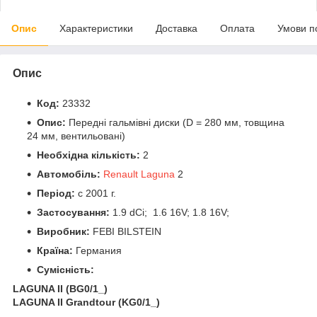
Опис
Характеристики
Доставка
Оплата
Умови п
Опис
Код:
23332
Опис:
Передні гальмівні диски (D = 280 мм, товщина
24 мм, вентильовані)
Необхідна кількість:
2
Автомобіль:
Renault Laguna
2
Період:
c 2001 г.
Застосування:
1.9 dCi; 1.6 16V; 1.8 16V;
Виробник:
FEBI BILSTEIN
Країна:
Германия
Сумісність:
LAGUNA II (BG0/1_)
LAGUNA II Grandtour (KG0/1_)