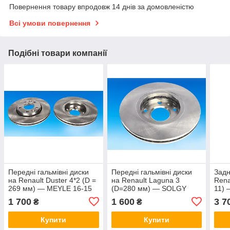
Повернення товару впродовж 14 днів за домовленістю
Всі умови повернення
Подібні товари компанії
Передні гальмівні диски
Передні гальмівні диски
Задн
на Renault Duster 4*2 (D =
на Renault Laguna 3
Rena
269 мм) — MEYLE 16-15
(D=280 мм) — SOLGY
11) 
521 0028
208073
1 700
1 600
3 7
₴
₴
Купити
Купити