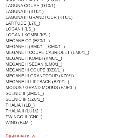
LAGUNA COUPE (DT0/1)
LAGUNA III (BT0/1)
LAGUNA III GRANDTOUR (KT0/1)
LATITUDE (L70_)
LOGAN I (LS_)
LOGAN I KOMBI (KS_)
MEGANE CC (EZ0/1_)
MEGANE II (BM0/1_, CM0/1_)
MEGANE II COUPE-CABRIOLET (EM0/1_)
MEGANE II KOMBI (KM0/1_)
MEGANE II SEDAN (LM0/1_)
MEGANE III COUPE (DZ0/1_)
MEGANE III GRANDTOUR (KZ0/1)
MEGANE III LIFTBACK (BZ0/1_)
MODUS / GRAND MODUS (F/JP0_)
SCENIC II (JM0/1_)
SCENIC III (JZ0/1_)
THALIA I (LB_)
THALIA II (LU1/2_)
TWINGO II (CN0_)
WIND (E4M_)
Приховати