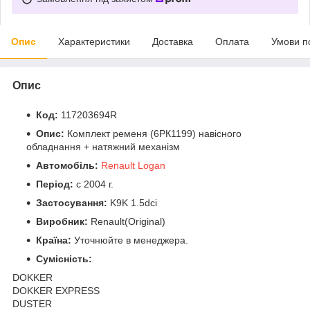
Опис
Характеристики
Доставка
Оплата
Умови п
Опис
Код:
117203694R
Опис:
Комплект ременя (6РК1199) навісного
обладнання + натяжний механізм
Автомобіль:
Renault Logan
Період:
c 2004 г.
Застосування:
K9K 1.5dci
Виробник:
Renault(Original)
Країна:
Уточнюйте в менеджера.
Сумісність:
DOKKER
DOKKER EXPRESS
DUSTER