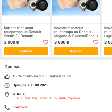
Комплект ременя
Комплект ременя
Ком
генератора на Renault
генератора на Renault
гене
Scenic 2 / Renault
Megane 3/ Fluence/Renault
Lagu
(Original) 117203694R
(Original) 117203694R
(Ori
3 000
3 000
3 0
₴
₴
Купити
Купити
Про нас
100% позитивних з 66 відгуків за рік
Працює з 11.08.2021
м. Київ
03187, вул. Глушкова, 13-Б, Київ, Україна
Контакти