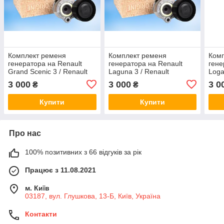
Комплект ременя
Комплект ременя
Ком
генератора на Renault
генератора на Renault
гене
Grand Scenic 3 / Renault
Laguna 3 / Renault
Loga
(Original) 117203694R
(Original) 117203694R
Rena
3 000
3 000
3 0
₴
₴
117
Купити
Купити
Про нас
100% позитивних з 66 відгуків за рік
Працює з 11.08.2021
м. Київ
03187, вул. Глушкова, 13-Б, Київ, Україна
Контакти