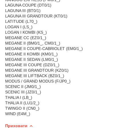
LAGUNA COUPE (DT0/1)
LAGUNA III (BT0/1)
LAGUNA III GRANDTOUR (KT0/1)
LATITUDE (L70_)
LOGAN I (LS_)
LOGAN I KOMBI (KS_)
MEGANE CC (EZ0/1_)
MEGANE II (BM0/1_, CM0/1_)
MEGANE II COUPE-CABRIOLET (EM0/1_)
MEGANE II KOMBI (KM0/1_)
MEGANE II SEDAN (LM0/1_)
MEGANE III COUPE (DZ0/1_)
MEGANE III GRANDTOUR (KZ0/1)
MEGANE III LIFTBACK (BZ0/1_)
MODUS / GRAND MODUS (F/JP0_)
SCENIC II (JM0/1_)
SCENIC III (JZ0/1_)
THALIA I (LB_)
THALIA II (LU1/2_)
TWINGO II (CN0_)
WIND (E4M_)
Приховати