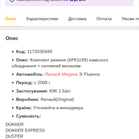
Опис
Характеристики
Доставка
Оплата
Умови п
Опис
Код:
117203694R
Опис:
Комплект ременя (6РК1199) навісного
обладнання + натяжний механізм
Автомобіль:
Renault Megane
3/ Fluence
Період:
c 2008 г.
Застосування:
K9K 1.5dci
Виробник:
Renault(Original)
Країна:
Уточнюйте в менеджера.
Сумісність:
DOKKER
DOKKER EXPRESS
DUSTER