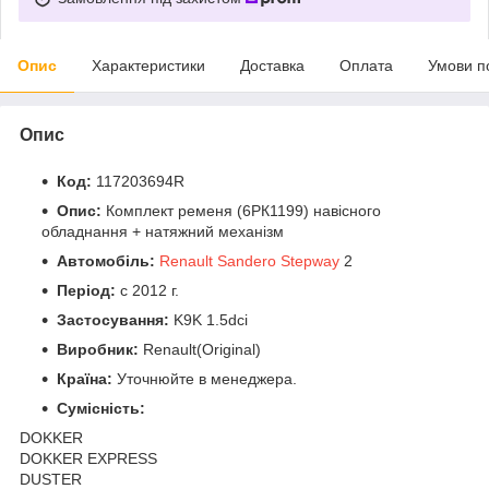
Опис
Характеристики
Доставка
Оплата
Умови п
Опис
Код:
117203694R
Опис:
Комплект ременя (6РК1199) навісного
обладнання + натяжний механізм
Автомобіль:
Renault Sandero Stepway
2
Період:
c 2012 г.
Застосування:
K9K 1.5dci
Виробник:
Renault(Original)
Країна:
Уточнюйте в менеджера.
Сумісність:
DOKKER
DOKKER EXPRESS
DUSTER