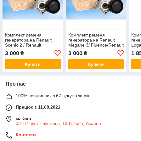
Комплект ременя
Комплект ременя
Ком
генератора на Renault
генератора на Renault
гене
Scenic 2 / Renault
Megane 3/ Fluence/Renault
Loga
(Original) 117203694R
(Original) 117203694R
(1.6i
3 000
3 000
1 8
₴
₴
(Ori
Купити
Купити
Про нас
100% позитивних з 67 відгуків за рік
Працює з 11.08.2021
м. Київ
03187, вул. Глушкова, 13-Б, Київ, Україна
Контакти