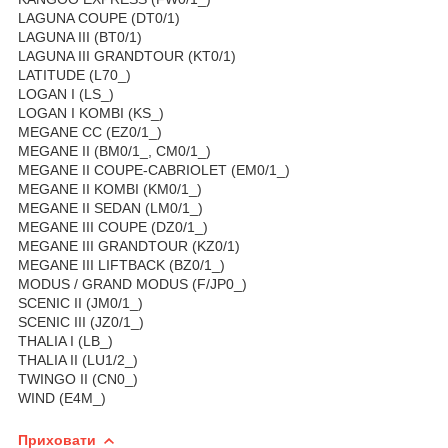
LAGUNA COUPE (DT0/1)
LAGUNA III (BT0/1)
LAGUNA III GRANDTOUR (KT0/1)
LATITUDE (L70_)
LOGAN I (LS_)
LOGAN I KOMBI (KS_)
MEGANE CC (EZ0/1_)
MEGANE II (BM0/1_, CM0/1_)
MEGANE II COUPE-CABRIOLET (EM0/1_)
MEGANE II KOMBI (KM0/1_)
MEGANE II SEDAN (LM0/1_)
MEGANE III COUPE (DZ0/1_)
MEGANE III GRANDTOUR (KZ0/1)
MEGANE III LIFTBACK (BZ0/1_)
MODUS / GRAND MODUS (F/JP0_)
SCENIC II (JM0/1_)
SCENIC III (JZ0/1_)
THALIA I (LB_)
THALIA II (LU1/2_)
TWINGO II (CN0_)
WIND (E4M_)
Приховати