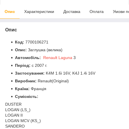
Опис
Характеристики
Доставка
Оплата
Умови п
Опис
Код:
7700106271
Опис:
Заглушка (велика)
Автомобіль:
Renault Laguna
3
Період:
c 2007 г.
Застосування:
K4M 1.6i 16V, K4J 1.4i 16V
Виробник:
Renault(Original)
Країна:
Франція
Сумісність:
DUSTER
LOGAN (LS_)
LOGAN II
LOGAN MCV (KS_)
SANDERO