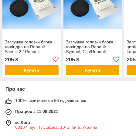
Заглушка головки блока
Заглушка головки блока
Загл
циліндра на Renault
циліндра на Renault
цилі
Scenic 2 / Renault
Symbol, Clio/Renault
Lagu
(Original) 7700106271
(Original) 7700106271
(Ori
205
205
205
₴
₴
Купити
Купити
Про нас
100% позитивних з 66 відгуків за рік
Працює з 11.08.2021
м. Київ
03187, вул. Глушкова, 13-Б, Київ, Україна