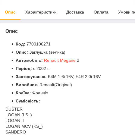
Опис
Характеристики
Доставка
Оплата
Умови п
Опис
Код:
7700106271
Опис:
Заглушка (велика)
Автомобіль:
Renault Megane
2
Період:
c 2002 г.
Застосування:
K4M 1.6i 16V, F4R 2.0i 16V
Виробник:
Renault(Original)
Країна:
Франція
Сумісність:
DUSTER
LOGAN (LS_)
LOGAN II
LOGAN MCV (KS_)
SANDERO