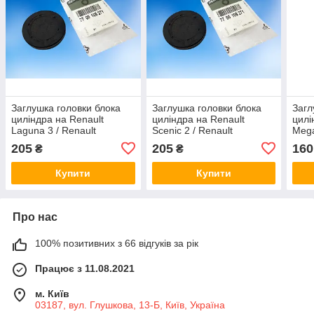
Заглушка головки блока
Заглушка головки блока
Загл
циліндра на Renault
циліндра на Renault
цилі
Laguna 3 / Renault
Scenic 2 / Renault
Mega
(Original) 7700106271
(Original) 7700106271
(Ori
205
205
160
₴
₴
Купити
Купити
Про нас
100% позитивних з 66 відгуків за рік
Працює з 11.08.2021
м. Київ
03187, вул. Глушкова, 13-Б, Київ, Україна