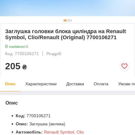
Заглушка головки блока циліндра на Renault
Symbol, Clio/Renault (Original) 7700106271
В наявності
Код: 7700106271
Роздріб
205
₴
Опис
Характеристики
Доставка
Оплата
Умови п
Опис
Код:
7700106271
Опис:
Заглушка (велика)
Автомобіль:
Renault Symbol, Clio