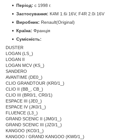
Період:
c 1998 г.
Застосування:
K4M 1.6i 16V, F4R 2.0i 16V
Виробник:
Renault(Original)
Країна:
Франція
Сумісність:
DUSTER
LOGAN (LS_)
LOGAN II
LOGAN MCV (KS_)
SANDERO
AVANTIME (DE0_)
CLIO GRANDTOUR (KR0/1_)
CLIO II (BB_, CB_)
CLIO III (BR0/1, CR0/1)
ESPACE III (JE0_)
ESPACE IV (JK0/1_)
FLUENCE (L3_)
GRAND SCENIC II (JM0/1_)
GRAND SCENIC III (JZ0/1_)
KANGOO (KC0/1_)
KANGOO / GRAND KANGOO (KW0/1_)