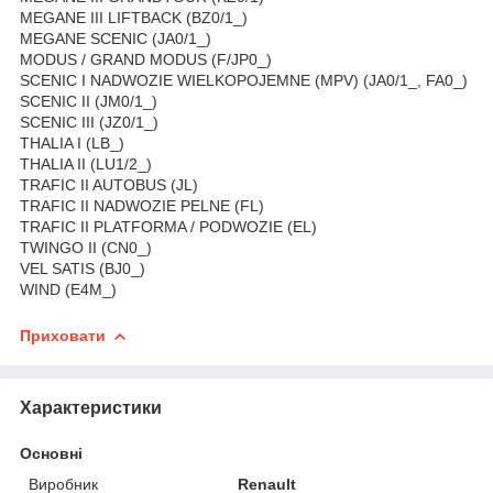
MEGANE III LIFTBACK (BZ0/1_)
MEGANE SCENIC (JA0/1_)
MODUS / GRAND MODUS (F/JP0_)
SCENIC I NADWOZIE WIELKOPOJEMNE (MPV) (JA0/1_, FA0_)
SCENIC II (JM0/1_)
SCENIC III (JZ0/1_)
THALIA I (LB_)
THALIA II (LU1/2_)
TRAFIC II AUTOBUS (JL)
TRAFIC II NADWOZIE PELNE (FL)
TRAFIC II PLATFORMA / PODWOZIE (EL)
TWINGO II (CN0_)
VEL SATIS (BJ0_)
WIND (E4M_)
Приховати
Характеристики
Основні
Виробник
Renault