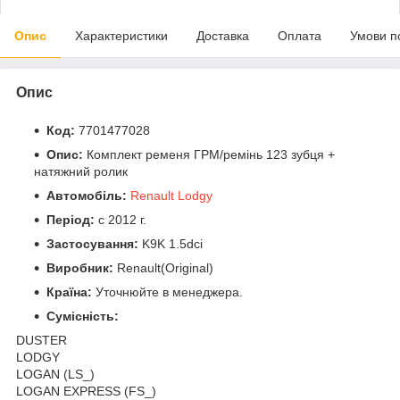
Опис
Характеристики
Доставка
Оплата
Умови п
Опис
Код:
7701477028
Опис:
Комплект ременя ГРМ/ремінь 123 зубця +
натяжний ролик
Автомобіль:
Renault Lodgy
Період:
c 2012 г.
Застосування:
K9K 1.5dci
Виробник:
Renault(Original)
Країна:
Уточнюйте в менеджера.
Сумісність:
DUSTER
LODGY
LOGAN (LS_)
LOGAN EXPRESS (FS_)