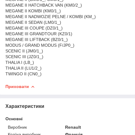
MEGANE II HATCHBACK VAN (KM0/2_)
MEGANE II KOMBI (KM0/1_)
MEGANE II NADWOZIE PELNE / KOMBI (KM_)
MEGANE II SEDAN (LM0/1_)
MEGANE III COUPE (DZ0/1_)
MEGANE III GRANDTOUR (KZ0/1)
MEGANE III LIFTBACK (BZ0/1_)
MODUS / GRAND MODUS (F/JP0_)
SCENIC II (JM0/1_)
SCENIC III (JZ0/1_)
THALIA I (LB_)
THALIA II (LU1/2_)
TWINGO II (CN0_)
Приховати
Характеристики
Основні
Виробник
Renault
Країна виробник
Франція