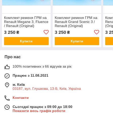
Комплект ременя ГРМ на
Комплект ременя ГРМ на
Комп
Renault Megane 3, Fluence
Renault Grand Scenic 3 /
Rena
/ Renault (Original)
Renault (Original)
(Ori
7701477028
7701477028
3 250
3 250
3 2
₴
₴
Купити
Купити
Про нас
100% позитивних з 66 відгуків за рік
Працює з 11.08.2021
м. Київ
03187, вул. Глушкова, 13-Б, Київ, Україна
Контакти
Сьогодні працює з 09:00 до 18:00
Показати весь графік роботи