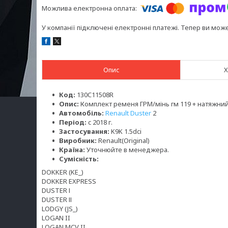
У компанії підключені електронні платежі. Тепер ви мож
Опис
Х
Код:
130C11508R
Опис:
Комплект ременя ГРМ/мінь гм 119 + натяжни
Автомобіль:
Renault Duster
2
Період:
c 2018 г.
Застосування:
K9K 1.5dci
Виробник:
Renault(Original)
Країна:
Уточнюйте в менеджера.
Сумісність:
DOKKER (KE_)
DOKKER EXPRESS
DUSTER І
DUSTER ІІ
LODGY (JS_)
LOGAN II
LOGAN MCV II