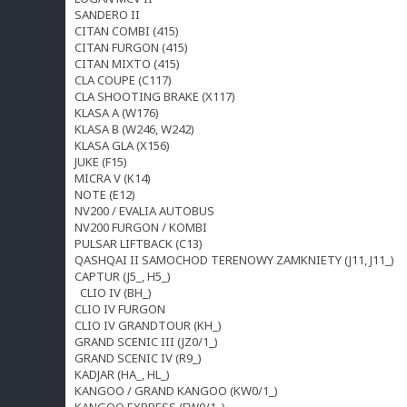
SANDERO II
CITAN COMBI (415)
CITAN FURGON (415)
CITAN MIXTO (415)
CLA COUPE (C117)
CLA SHOOTING BRAKE (X117)
KLASA A (W176)
KLASA B (W246, W242)
KLASA GLA (X156)
JUKE (F15)
MICRA V (K14)
NOTE (E12)
NV200 / EVALIA AUTOBUS
NV200 FURGON / KOMBI
PULSAR LIFTBACK (C13)
QASHQAI II SAMOCHOD TERENOWY ZAMKNIETY (J11, J11_)
CAPTUR (J5_, H5_)
CLIO IV (BH_)
CLIO IV FURGON
CLIO IV GRANDTOUR (KH_)
GRAND SCENIC III (JZ0/1_)
GRAND SCENIC IV (R9_)
KADJAR (HA_, HL_)
KANGOO / GRAND KANGOO (KW0/1_)