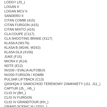
LODGY (JS_)
LOGAN II
LOGAN MCV II
SANDERO II
CITAN COMBI (415)
CITAN FURGON (415)
CITAN MIXTO (415)
CLA COUPE (C117)
CLA SHOOTING BRAKE (X117)
KLASA A (W176)
KLASA B (W246, W242)
KLASA GLA (X156)
JUKE (F15)
MICRA V (K14)
NOTE (E12)
NV200 / EVALIA AUTOBUS
NV200 FURGON / KOMBI
PULSAR LIFTBACK (C13)
QASHQAI II SAMOCHOD TERENOWY ZAMKNIETY (J11, J11_)
CAPTUR (J5_, H5_)
CLIO IV (BH_)
CLIO IV FURGON
CLIO IV GRANDTOUR (KH_)
GRAND SCENIC III (JZ0/1_)