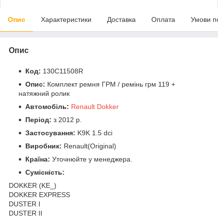
Опис
Характеристики
Доставка
Оплата
Умови п
Опис
Код:
130C11508R
Опис:
Комплект ремня ГРМ / ремінь грм 119 +
натяжний ролик
Автомобіль:
Renault Dokker
Період:
з 2012 р.
Застосування:
K9K 1.5 dci
Виробник:
Renault(Original)
Країна:
Уточнюйте у менеджера.
Сумісність:
DOKKER (KE_)
DOKKER EXPRESS
DUSTER І
DUSTER ІІ