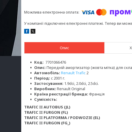
У компанії підключені електронні платежі. Тепер ви мож
Опис
Х
Код:
7701066476
Опис:
Передній амортизатор (жовта мітка) для скл
Автомобіль:
Renault Trafic
2
Період:
c 2001 г.
Застосування:
1.9dci, 2.0dci, 2.5dci.
Виробник:
Renault Original
Країна реєстрації бренда:
Франція
Сумісність:
TRAFIC II AUTOBUS (JL)
TRAFIC II FURGON (FL)
TRAFIC II PLATFORMA / PODWOZIE (EL)
TRAFIC II FURGON (FG_)