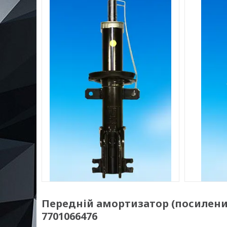
Передній амортизатор (посилений) 
7701066476