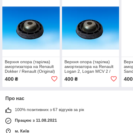
Верхня опора (тарілка)
Верхня опора (тарілка)
Верх
амортизатора на Renault
амортизатора на Renault
амор
Dokker / Renault (Original)
Logan 2, Logan MCV 2 /
Sand
8200876298
Renault (Original)
(Ori
400
400
400
₴
₴
8200876298
Про нас
100% позитивних з 67 відгуків за рік
Працює з 11.08.2021
м. Київ