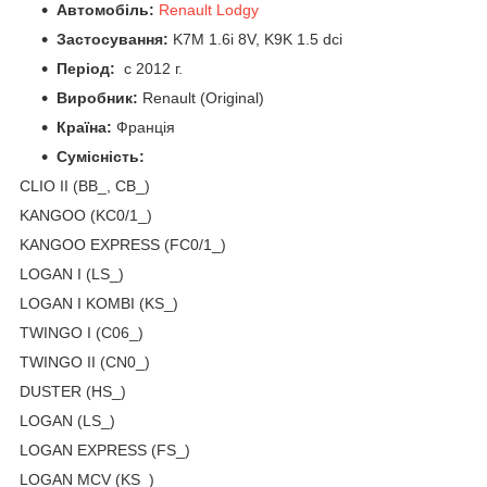
Автомобіль:
Renault Lodgy
Застосування:
K7M 1.6i 8V, K9K 1.5 dci
Період:
c 2012 г.
Виробник:
Renault (Original)
Країна:
Франція
Сумісність:
CLIO II (BB_, CB_)
KANGOO (KC0/1_)
KANGOO EXPRESS (FC0/1_)
LOGAN I (LS_)
LOGAN I KOMBI (KS_)
TWINGO I (C06_)
TWINGO II (CN0_)
DUSTER (HS_)
LOGAN (LS_)
LOGAN EXPRESS (FS_)
LOGAN MCV (KS_)