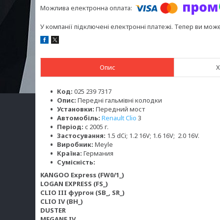
У компанії підключені електронні платежі. Тепер ви мож
Опис
Х
Код:
025 239 7317
Опис:
Передні гальмівні колодки
Установки:
Передний мост
Автомобіль:
Renault Clio
3
Період:
c 2005 г.
Застосування:
1.5 dCi; 1.2 16V; 1.6 16V; 2.0 16V.
Виробник:
Meyle
Країна:
Германия
Сумісність:
KANGOO Express (FW0/1_)
LOGAN EXPRESS (FS_)
CLIO III фургон (SB_, SR_)
CLIO IV (BH_)
DUSTER
MEGANE IV