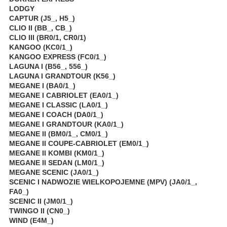
LODGY
CAPTUR (J5_, H5_)
CLIO II (BB_, CB_)
CLIO III (BR0/1, CR0/1)
KANGOO (KC0/1_)
KANGOO EXPRESS (FC0/1_)
LAGUNA I (B56_, 556_)
LAGUNA I GRANDTOUR (K56_)
MEGANE I (BA0/1_)
MEGANE I CABRIOLET (EA0/1_)
MEGANE I CLASSIC (LA0/1_)
MEGANE I COACH (DA0/1_)
MEGANE I GRANDTOUR (KA0/1_)
MEGANE II (BM0/1_, CM0/1_)
MEGANE II COUPE-CABRIOLET (EM0/1_)
MEGANE II KOMBI (KM0/1_)
MEGANE II SEDAN (LM0/1_)
MEGANE SCENIC (JA0/1_)
SCENIC I NADWOZIE WIELKOPOJEMNE (MPV) (JA0/1_,
FA0_)
SCENIC II (JM0/1_)
TWINGO II (CN0_)
WIND (E4M_)