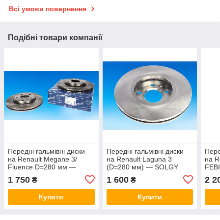
Всі умови повернення
Подібні товари компанії
Передні гальмівні диски
Передні гальмівні диски
Пере
на Renault Megane 3/
на Renault Laguna 3
на R
Fluence D=280 мм —
(D=280 мм) — SOLGY
FEBI
MEYLE 16-15 521 0040
208073
1 750
1 600
2 2
₴
₴
Купити
Купити