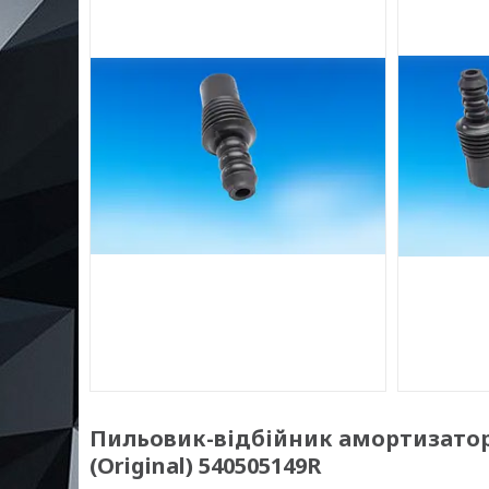
Пильовик-відбійник амортизатора 
(Original) 540505149R