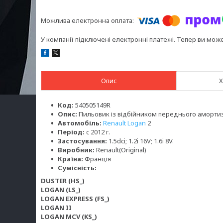
У компанії підключені електронні платежі. Тепер ви мож
Опис
Х
Код:
540505149R
Опис:
Пильовик із відбійником переднього аморти
Автомобіль:
Renault Logan
2
Період:
c 2012 г.
Застосування:
1.5dci; 1.2i 16V; 1.6i 8V.
Виробник:
Renault(Original)
Країна:
Франція
Сумісність:
DUSTER (HS_)
LOGAN (LS_)
LOGAN EXPRESS (FS_)
LOGAN II
LOGAN MCV (KS_)